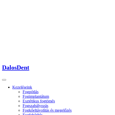
DalosDent
Kezeléseink
Fogpótlás
Fogimplantátum
Esztétikus fogtömés
Fogszabályozás
Fogkőeltávolítás és megelőzés
Fogfehérítés