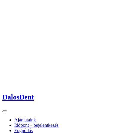
DalosDent
Ajánlataink
Időpont – bejelentkezés
Fogpótlás