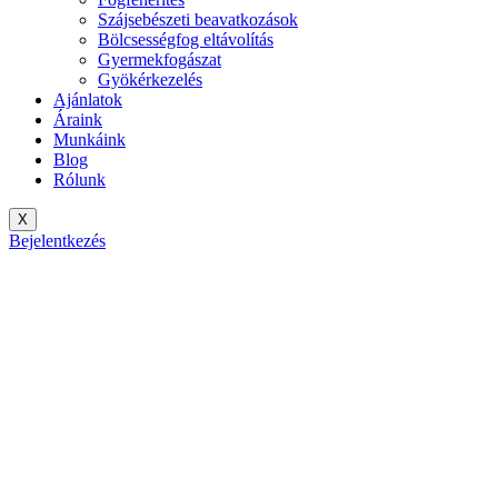
Szájsebészeti beavatkozások
Bölcsességfog eltávolítás
Gyermekfogászat
Gyökérkezelés
Ajánlatok
Áraink
Munkáink
Blog
Rólunk
X
Bejelentkezés