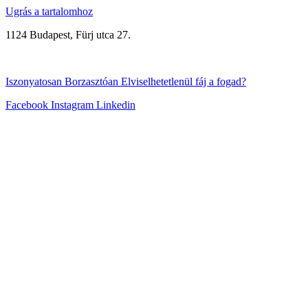
Ugrás a tartalomhoz
1124 Budapest, Fürj utca 27.
+3670/315-8999
Iszonyatosan
Borzasztóan
Elviselhetetlenül
fáj a fogad?
Facebook
Instagram
Linkedin