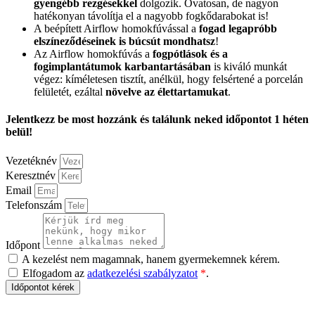
gyengébb rezgésekkel
dolgozik. Óvatosan, de nagyon
hatékonyan távolítja el a nagyobb fogkődarabokat is!
A beépített Airflow homokfúvással a
fogad legapróbb
elszíneződéseinek is búcsút mondhatsz
!
Az Airflow homokfúvás a
fogpótlások és a
fogimplantátumok karbantartásában
is kiváló munkát
végez: kíméletesen tisztít, anélkül, hogy felsértené a porcelán
felületét, ezáltal
növelve az élettartamukat
.
Jelentkezz be most hozzánk és találunk neked időpontot 1 héten
belül!
Vezetéknév
Keresztnév
Email
Telefonszám
Időpont
A kezelést nem magamnak, hanem gyermekemnek kérem.
Elfogadom az
adatkezelési szabályzatot
*
.
Időpontot kérek