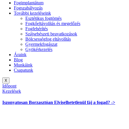
Fogimplantátum
Fogszabályozás
További kezeléseink
Esztétikus fogtömés
Fogkőeltávolítás és megelőzés
Fogfehérítés
Szájsebészeti beavatkozások
Bölcsességfog eltávolítás
Gyermekfogászat
Gyökérkezelés
Áraink
Blog
Munkáink
Csapatunk
X
Időpont
Kezelések
Iszonyatosan
Borzasztóan
Elviselhetetlenül
fáj a fogad? ->