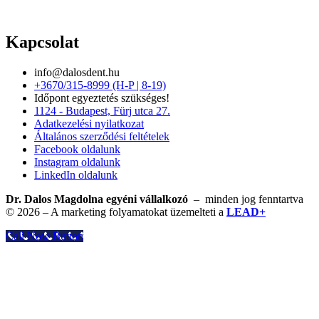
Kapcsolat
info@dalosdent.hu
+3670/315-8999 (H-P | 8-19)
Időpont egyeztetés szükséges!
1124 - Budapest, Fürj utca 27.
Adatkezelési nyilatkozat
Általános szerződési feltételek
Facebook oldalunk
Instagram oldalunk
LinkedIn oldalunk
Dr. Dalos Magdolna egyéni vállalkozó
– minden jog fenntartva
© 2026 – A marketing folyamatokat üzemelteti a
LEAD+
Call Now Button