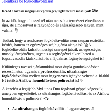
Jelentkezz be fogkőeltávolításra!
Kezdd a tavaszi megújulást egészséges, fogkőmentes mosollyal! 🦷💫
Itt az idő, hogy a hosszú tél után ne csak a természet ébredhessen
újra, de a mosolyod is ragyogóbb és egészségesebb legyen, mint
valaha! 👌
Tudtad, hogy a rendszeres fogkőeltávolítás nem csupán esztétikai
kérdés, hanem az egészséges szájhigiénia alapja is? 🤔 A
fogkőeltávolítás kulcsfontosságú szerepet játszik az egészséges
mosoly létrejöttében, ugyanis a segítségével elkerülheted a
fogszuvasodás kialakulását és a fájdalmas fogínybetegségeket is!
Különleges tavaszi ajánlatunkkal most dupla gondoskodásban
részesülhetsz, ugyanis a
professzionális, ultrahangos
fogkőeltávolítás
mellett most
ingyenesen
igénybe veheted a
10.000
Ft értékű Airflow homokfúvásos polírozást
is! ✨
A kezelést a legújabb MyLunos Duo fogászati géppel végezzük,
amelyben egyesítették az ultrahangos fogkőeltávolítást és az Airflow
homokfúvásos polírozást!
👈
Az
ultrahangos fogkőeltávolító
a hagyományosnál