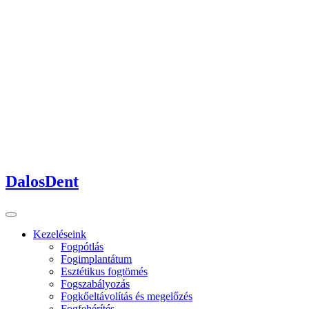
DalosDent
Kezeléseink
Fogpótlás
Fogimplantátum
Esztétikus fogtömés
Fogszabályozás
Fogkőeltávolítás és megelőzés
Fogfehérítés