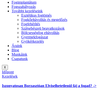
Fogimplantátum
Fogszabályozás
További kezeléseink
Esztétikus fogtömés
Fogkőeltávolítás és megelőzés
Fogfehérítés
Szájsebészeti beavatkozások
Bölcsességfog eltávolítás
Gyermekfogászat
Gyökérkezelés
Áraink
Blog
Munkáink
Csapatunk
X
Időpont
Kezelések
Iszonyatosan
Borzasztóan
Elviselhetetlenül
fáj a fogad? ->