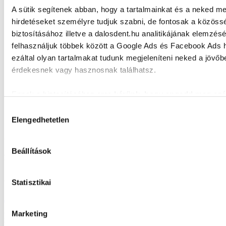
A sütik segítenek abban, hogy a tartalmainkat és a neked meg
hirdetéseket személyre tudjuk szabni, de fontosak a közössé
biztosításához illetve a dalosdent.hu analitikájának elemzés
felhasználjuk többek között a Google Ads és Facebook Ads h
ezáltal olyan tartalmakat tudunk megjeleníteni neked a jövőbe
érdekesnek vagy hasznosnak találhatsz.
Ennek a biztosításához
arra kérünk, hogy engedd meg s
mérés használatát.
Természetesen soha semmilyen formáb
Hozzájárulás
visszaélni ezzel és később bármikor megváltoztathatod a dö
Elengedhetetlen
kiválasztása
kapcsolatban. Előre is köszönjük!
Ultrahangos, professzionális
Beállítások
fogkőeltávolítás extra kedvezményekkel
Az ajánlat időtartama: 2023.05.01 - 05.31.
Statisztikai
Jelentkezz be fogkőeltávolításra!
Marketing
Május elsejétől május 31-ig lehetőséged nyílik igénybe venni
Mosolycsomag ajánlatunkat
, amelynek
alapkezelése az