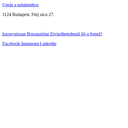
Ugrás a tartalomhoz
1124 Budapest, Fürj utca 27.
+3670/315-8999
Iszonyatosan
Borzasztóan
Elviselhetetlenül
fáj a fogad?
Facebook
Instagram
Linkedin