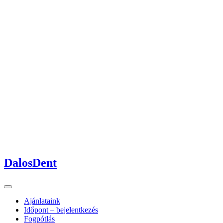
DalosDent
Ajánlataink
Időpont – bejelentkezés
Fogpótlás