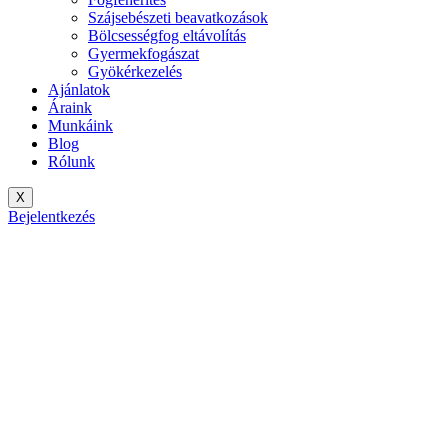
Szájsebészeti beavatkozások
Bölcsességfog eltávolítás
Gyermekfogászat
Gyökérkezelés
Ajánlatok
Áraink
Munkáink
Blog
Rólunk
X
Bejelentkezés