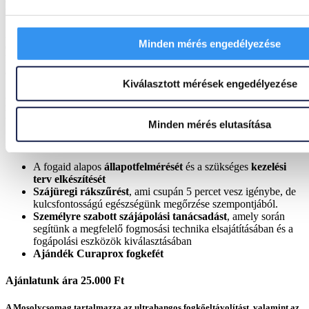
ultrahangos fogkőeltávolítás
.
A fogkőeltávolítás során az ultrahang tartományában rezgő
Minden mérés engedélyezése
eszközzel lepattintjuk a fogkövet a fogakról, anélkül, hogy
károsítanánk a fogzománcot. A fogkőeltávolítást polírozással zárjuk,
amely garantálja a sima fogfelszínt.
Kiválasztott mérések engedélyezése
A Mosolycsomag azonban nem csak a
professzionális
fogkőeltávolítást
, hanem egy
komplex szolgáltatáscsomagot
is
tartalmaz.
Minden mérés elutasítása
A szolgáltatáscsomag részei:
A fogaid alapos
állapotfelmérését
és a szükséges
kezelési
terv elkészítését
Szájüregi rákszűrést
, ami csupán 5 percet vesz igénybe, de
kulcsfontosságú egészségünk megőrzése szempontjából.
Személyre szabott szájápolási tanácsadást
, amely során
segítünk a megfelelő fogmosási technika elsajátításában és a
fogápolási eszközök kiválasztásában
Ajándék Curaprox fogkefét
Ajánlatunk ára 25.000 Ft
A Mosolycsomag tartalmazza az ultrahangos fogkőeltávolítást, valamint az