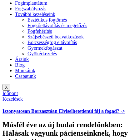
Fogimplantátum
Fogszabályozás
További kezeléseink
Esztétikus fogtömés
Fogkőeltávolítás és megelőzés
Fogfehérítés
Szájsebészeti beavatkozások
Bölcsességfog eltávolítás
Gyermekfogászat
Gyökérkezelés
Áraink
Blog
Munkáink
Csapatunk
X
Időpont
Kezelések
Iszonyatosan
Borzasztóan
Elviselhetetlenül
fáj a fogad? ->
Másfél éve az új budai rendelőnkben:
Hálásak vagyunk pácienseinknek, hogy