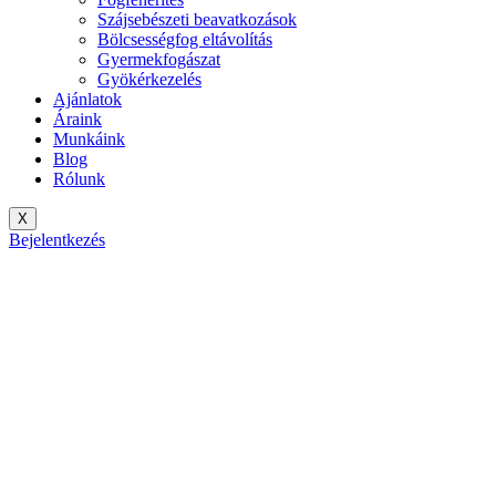
Szájsebészeti beavatkozások
Bölcsességfog eltávolítás
Gyermekfogászat
Gyökérkezelés
Ajánlatok
Áraink
Munkáink
Blog
Rólunk
X
Bejelentkezés