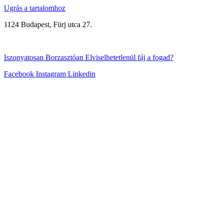
Ugrás a tartalomhoz
1124 Budapest, Fürj utca 27.
+3670/315-8999
Iszonyatosan
Borzasztóan
Elviselhetetlenül
fáj a fogad?
Facebook
Instagram
Linkedin