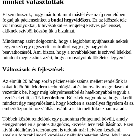
minket választottak
El sem hisszük, hogy már több mint másfél éve az új rendelőben
fogadjuk pácienseinket a
budai hegyvidéken
. Ez az időszak tele
volt mosolyokkal, kihívásokkal és rengeteg kedves pácienssel,
akiknek szívből köszönjük a bizalmat.
Mindennap azért dolgozunk, hogy a legjobbat nyújthassuk nektek,
legyen szó egy egyszerű kontrollról vagy egy nagyobb
beavatkozásról. Ami biztos, hogy a továbbiakban is szívvel lélekkel
mindent megteszünk azért, hogy a mosolyotok tökéletes legyen!
Változások és fejlesztések
Az elmúlt 20 hónap során pácienseink száma mellett rendelőnk is
sokat fejlődött. Modern technológiákat és innovatív megoldásokat
vezettünk be, hogy még kényelmesebbé és hatékonyabbá tegyük a
kezeléseket itt, a
12. kerületben
. Büszkék vagyunk rá, hogy sikerült
mindezt úgy megvalósítani, hogy közben a személyes figyelem és az
emberközpontú hozzáállás továbbra is kiemelt fókuszban maradt.
Többek között rendelőnk egy panoráma röntgennel bővült, amely
elengedhetetlen a pontos diagnózis, kezelési terv felállításához. Ezen
kívül oldalirányú teleröntgent is tudunk már helyben készíteni,
amely a fogszabályozó kezelések nélkülözhetetlen része. MyLunos