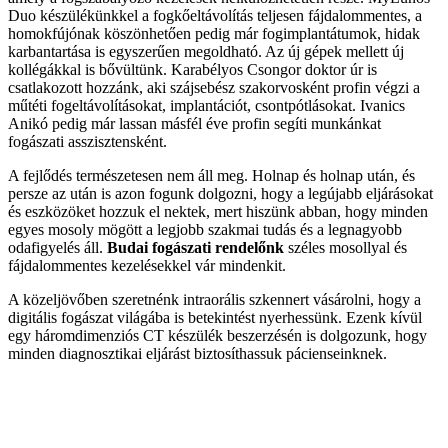
Duo készülékünkkel a fogkőeltávolítás teljesen fájdalommentes, a
homokfújónak köszönhetően pedig már fogimplantátumok, hidak
karbantartása is egyszerűen megoldható. Az új gépek mellett új
kollégákkal is bővültünk. Karabélyos Csongor doktor úr is
csatlakozott hozzánk, aki szájsebész szakorvosként profin végzi a
műtéti fogeltávolításokat, implantációt, csontpótlásokat. Ivanics
Anikó pedig már lassan másfél éve profin segíti munkánkat
fogászati asszisztensként.
A fejlődés természetesen nem áll meg. Holnap és holnap után, és
persze az után is azon fogunk dolgozni, hogy a legújabb eljárásokat
és eszközöket hozzuk el nektek, mert hiszünk abban, hogy minden
egyes mosoly mögött a legjobb szakmai tudás és a legnagyobb
odafigyelés áll.
Budai fogászati rendelőnk
széles mosollyal és
fájdalommentes kezelésekkel vár mindenkit.
A közeljövőben szeretnénk intraorális szkennert vásárolni, hogy a
digitális fogászat világába is betekintést nyerhessünk. Ezenk kívül
egy háromdimenziós CT készülék beszerzésén is dolgozunk, hogy
minden diagnosztikai eljárást biztosíthassuk pácienseinknek.