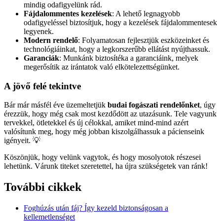
mindig odafigyelünk rád.
Fájdalommentes kezelések
: A lehető legnagyobb
odafigyeléssel biztosítjuk, hogy a kezelések fájdalommentesek
legyenek.
Modern rendelő
: Folyamatosan fejlesztjük eszközeinket és
technológiáinkat, hogy a legkorszerűbb ellátást nyújthassuk.
Garanciák
: Munkánk biztosítéka a garanciáink, melyek
megerősítik az irántatok való elkötelezettségünket.
A jövő felé tekintve
Bár már másfél éve üzemeltetjük
budai fogászati rendelőnket
, úgy
érezzük, hogy még csak most kezdődött az utazásunk. Tele vagyunk
tervekkel, ötletekkel és új célokkal, amiket mind-mind azért
valósítunk meg, hogy még jobban kiszolgálhassuk a pácienseink
igényeit. 💡
Köszönjük, hogy velünk vagytok, és hogy mosolyotok részesei
lehetünk. Várunk titeket szeretettel, ha újra szükségetek van ránk!
További cikkek
Foghúzás után fáj? Így kezeld biztonságosan a
kellemetlenséget