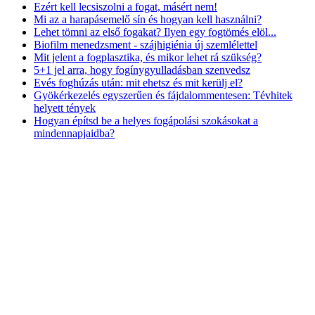
Ezért kell lecsiszolni a fogat, másért nem!
Mi az a harapásemelő sín és hogyan kell használni?
Lehet tömni az első fogakat? Ilyen egy fogtömés elöl...
Biofilm menedzsment - szájhigiénia új szemlélettel
Mit jelent a fogplasztika, és mikor lehet rá szükség?
5+1 jel arra, hogy fogínygyulladásban szenvedsz
Evés foghúzás után: mit ehetsz és mit kerülj el?
Gyökérkezelés egyszerűen és fájdalommentesen: Tévhitek
helyett tények
Hogyan építsd be a helyes fogápolási szokásokat a
mindennapjaidba?