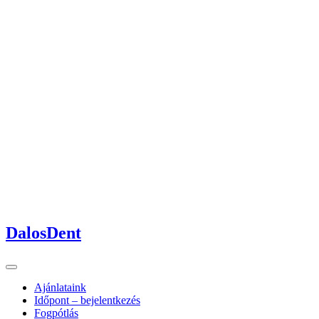
DalosDent
Ajánlataink
Időpont – bejelentkezés
Fogpótlás