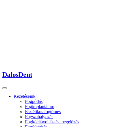
DalosDent
Kezeléseink
Fogpótlás
Fogimplantátum
Esztétikus fogtömés
Fogszabályozás
Fogkőeltávolítás és megelőzés
Fogfehérítés