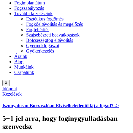
Fogimplantátum
Fogszabályozás
További kezeléseink
Esztétikus fogtömés
Fogkőeltávolítás és megelőzés
Fogfehérítés
Szájsebészeti beavatkozások
Bölcsességfog eltávolítás
Gyermekfogászat
Gyökérkezelés
Áraink
Blog
Munkáink
Csapatunk
X
Időpont
Kezelések
Iszonyatosan
Borzasztóan
Elviselhetetlenül
fáj a fogad? ->
5+1 jel arra, hogy fogínygyulladásban
szenvedsz