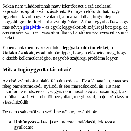
Sokan nem tulajdonítanak nagy jelentőséget a szájápolással
kapcsolatos apróbb változásoknak. Könnyen előfordulhat, hogy
figyelmen kívül hagysz valamit, ami arra utalhat, hogy ideje
nagyobb gondot fordítani a szájhigiéniára. A fogínygyulladás – vagy
más néven
gingivitis
– az egyik leggyakoribb szájüregi betegség, de
szerencsére könnyen visszafordítható, ha időben észreveszed az intő
jeleket.
Ebben a cikkben összeszedtük a
leggyakoribb tüneteket
, a
kialakulás okait
, és adunk pár tippet, hogyan előzheted meg, hogy
a kisebb kellemetlenségből nagyobb szájüregi probléma legyen.
Mik a fogínygyulladás okai?
Az első számú ok a plakk felhalmozódása. Ez a láthatatlan, ragacsos
réteg baktériumokból, nyálból és étel maradékokból áll. Ha nem
takarítod le rendszeresen, vagyis nem mosol elég alaposan fogat, az
irritálhatja az ínyt, ami ettől begyullad, megduzzad, majd szép lassan
visszahúzódik.
De nem csak erről van szó! Íme néhány további ok:
Dohányzás
– lassítja az íny regenerálódását, fokozza a
gyulladást