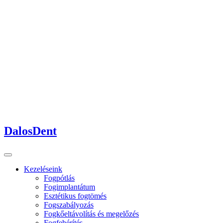
DalosDent
Kezeléseink
Fogpótlás
Fogimplantátum
Esztétikus fogtömés
Fogszabályozás
Fogkőeltávolítás és megelőzés
Fogfehérítés