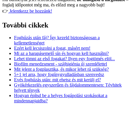
foglalj időpontot még ma, és előzd meg a nagyobb bajt!
👉
Jelentkezz be hozzánk!
További cikkek
Foghúzás után fáj? Így kezeld biztonságosan a
kellemetlenséget
Ezért kell lecsiszolni a fogat, másért nem!
Mi az a harapásemelő sín és hogyan kell használni?
Lehet tömni az első fogakat? Ilyen egy fogtömés elöl...
Biofilm menedzsment - szájhigiénia új szemlélettel
Mit jelent a fogplasztika, és mikor lehet rá szükség?
5+1 jel arra, hogy fogínygyulladásban szenvedsz
Evés foghúzás után: mit ehetsz és mit kerülj el?
Gyökérkezelés egyszerűen és fájdalommentesen: Tévhitek
helyett tények
Hogyan építsd be a helyes fogápolási szokásokat a
mindennapjaidba?