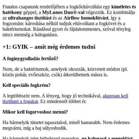
Fiatalos csapatunk rendelőjében a fogkőeltávolítást egy
kíméletes és
hatékony
géppel, a
MyLunos Duo®-val
végezzük. Ez kombinálja
az
ultrahangos tisztítást
és az
Airflow homokfúvást
, így a
fogzománc károsítása nélkül tudjuk eltávolítani a fogkövet és a
baktériumokat. Ráadásul gyors és fájdalommentes, szóval tényleg
nincs mentség a halogatásra.
+1: GYIK – amit még érdemes tudni
A fogínygyulladás fertőző?
Nem, de a baktériumok, amelyek okozzák, közvetett módon (pl.
közös pohár, evőeszköz, csók) átkerülhetnek másra is.
Kell speciális fogkrém?
A legtöbbször nem. A lényeg, hogy jó technikával,
alaposan kell
tisztítani a fogakat
. Ez mindennél többet ér.
Mikor kell fogorvoshoz menni?
Ha bármelyik tünetet tapasztalod, minél hamarabb. Nem érdemes
megvárni, míg a baj súlyosbodik.
Ha bármelyik jelet felfedezed magadon,
ne halogasd a megoldást
–