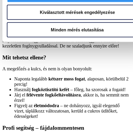
Idővel átterjedhet a mélyebb szövetekre, kialakulhat a rettegett
fogágybetegség (parodontitis), ami már nemcsak az ínyt, hanem a
Kiválasztott mérések engedélyezése
fogat tartó csontokat is megtámadja. Mi lesz a vége? A fog meglazul
és kiesik.
Minden mérés elutasítása
És ha ez nem lenne elég, a krónikus gyulladás nem csak a szájban
okoz problémát! Szív- és érrendszeri betegségeket, a cukorbetegség
súlyosbodását vagy akár koraszülést is összefüggésbe hoztak a
kezeletlen fogínygyulladással. De ne szaladjunk ennyire előre!
Mit tehetsz ellene?
A megelőzés a kulcs, és nem is olyan bonyolult:
Naponta legalább
kétszer moss fogat
, alaposan, körülbelül 2
percig!
Használj
fogköztisztító kefét
– főleg, ha szorosak a fogaid!
Járj el
félévente fogkőeltávolításra
, akkor is, ha semmit nem
érzel!
Figyelj az
életmódodra
– ne dohányozz, igyál elegendő
vizet, táplálkozz változatosan, kerüld a cukros üdítőket,
édességeket!
Profi segítség – fájdalommentesen