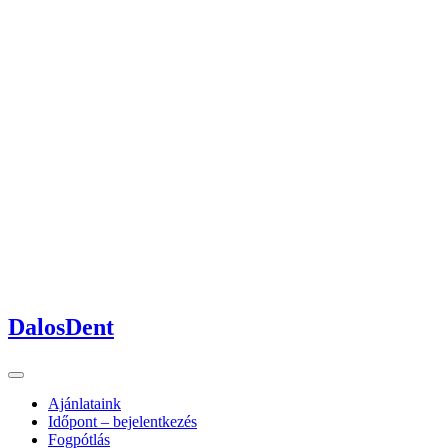
DalosDent
Ajánlataink
Időpont – bejelentkezés
Fogpótlás