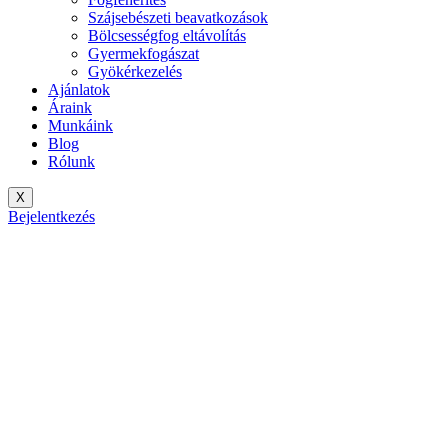
Szájsebészeti beavatkozások
Bölcsességfog eltávolítás
Gyermekfogászat
Gyökérkezelés
Ajánlatok
Áraink
Munkáink
Blog
Rólunk
X
Bejelentkezés