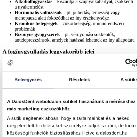
Alkoholfogyasztás
– kiszárítja a szájnyálkahártyát, csökkenti
a nyáltermelést
Hormonális változások
– pl. pubertás, terhesség vagy
menopauza alatt fokozódhat az íny érzékenysége
Krónikus betegségek
– cukorbetegség, immunrendszeri
problémák
Bizonyos gyógyszerek
– pl. vérnyomáscsökkentők,
antidepresszánsok, amelyek hatással lehetnek az íny állapotára
A fogínygyulladás leggyakoribb jelei
Sokan csak legyintenek az első jelekre – de ha ezeket tapasztalod,
semmiképp ne hagyd figyelmen kívül és jelentkezz be a
fogorvosodhoz!
Beleegyezés
Részletek
A sütik
1. Vérzik az ínyed fogmosáskor
Ez az egyik leggyakoribb figyelmeztető jel. Nem normális, ha
A DalosDent weboldalon sütiket használunk a mérésekhez
minden reggel vagy este piros lesz a mosdókagyló.
más marketing eszközökhöz
2. Piros, duzzadt íny
A sütik segítenek abban, hogy a tartalmainkat és a neked
megjelenített hirdetéseket személyre tudjuk szabni, de fonto
A gyulladt íny látványosan eltér az egészségestől. Ha puffadt,
közösségi funkciók biztosításához illetve a dalosdent.hu
vöröses és érzékeny, akkor már baj van.