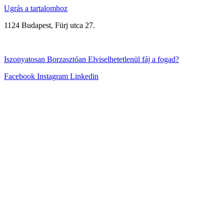
Ugrás a tartalomhoz
1124 Budapest, Fürj utca 27.
+3670/315-8999
Iszonyatosan
Borzasztóan
Elviselhetetlenül
fáj a fogad?
Facebook
Instagram
Linkedin