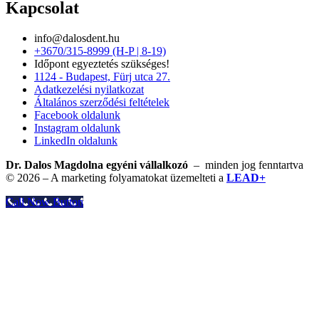
Kapcsolat
info@dalosdent.hu
+3670/315-8999 (H-P | 8-19)
Időpont egyeztetés szükséges!
1124 - Budapest, Fürj utca 27.
Adatkezelési nyilatkozat
Általános szerződési feltételek
Facebook oldalunk
Instagram oldalunk
LinkedIn oldalunk
Dr. Dalos Magdolna egyéni vállalkozó
– minden jog fenntartva
© 2026 – A marketing folyamatokat üzemelteti a
LEAD+
Call Now Button