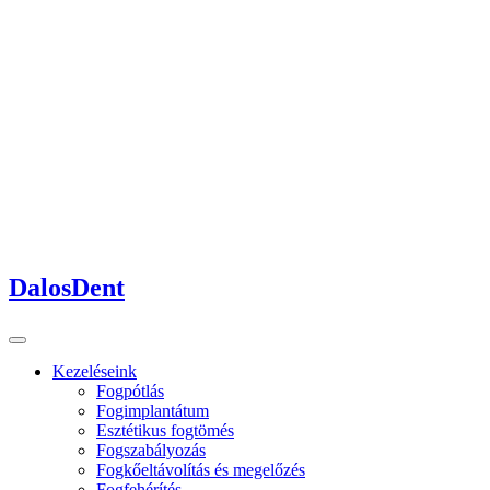
DalosDent
Kezeléseink
Fogpótlás
Fogimplantátum
Esztétikus fogtömés
Fogszabályozás
Fogkőeltávolítás és megelőzés
Fogfehérítés