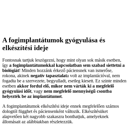
A fogimplantátumok gyógyulása és
elkészítési ideje
Fontosnak tartjuk leszögezni, hogy mint olyan sok másik esetben,
így
a fogimplantátumokkal kapcsolatban sem szabad siettetni a
biológiát
! Minden hozzánk érkező páciensnek van ismerőse,
rokona, akinek
negatív tapasztalat
a volt az implantációval, nem
fogadta be a szervezete, begyulladt, esetleg kiesett. Ez szinte minden
esetben
akkor fordul elő, mikor
nem várták ki a megfelelő
gyógyulási időt
, vagy
nem megfelelő mennyiségű csontba
helyezték be az implantátumot
.
A fogimplantátumok elkészítési ideje ennek megfelelően számos
dologtól függhet és páciensenként változik. Elkészítésüket
alapvetően két nagyobb szakaszra bonthatjuk, amelyeknek
állomásait az alábbiakban részletezzük.