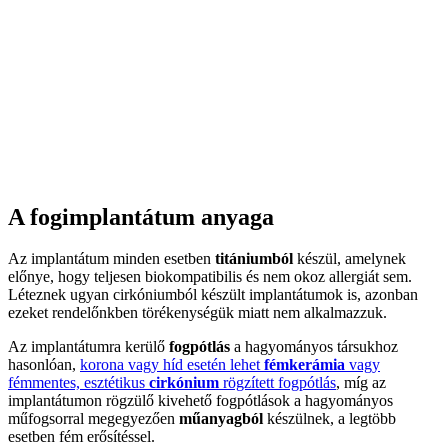
A fogimplantátum anyaga
Az implantátum minden esetben
titániumból
készül, amelynek
előnye, hogy teljesen biokompatibilis és nem okoz allergiát sem.
Léteznek ugyan cirkóniumból készült implantátumok is, azonban
ezeket rendelőnkben törékenységük miatt nem alkalmazzuk.
Az implantátumra kerülő
fogpótlás
a hagyományos társukhoz
hasonlóan,
korona vagy híd esetén lehet
fémkerámia
vagy
fémmentes, esztétikus
cirkónium
rögzített fogpótlás
, míg az
implantátumon rögzülő kivehető fogpótlások a hagyományos
műfogsorral megegyezően
műanyagból
készülnek, a legtöbb
esetben fém erősítéssel.