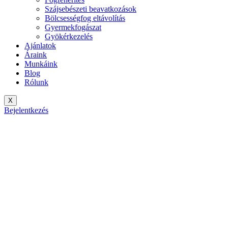
Szájsebészeti beavatkozások
Bölcsességfog eltávolítás
Gyermekfogászat
Gyökérkezelés
Ajánlatok
Áraink
Munkáink
Blog
Rólunk
X
Bejelentkezés