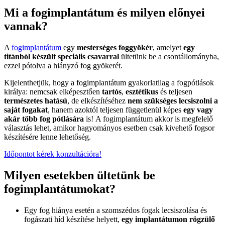
Mi a fogimplantátum és milyen előnyei
vannak?
A
fogimplantátum
egy
mesterséges foggyökér
, amelyet
egy
titánból készült speciális csavarral
ültetünk be a
csontállományba,
ezzel pótolva a hiányzó fog gyökerét.
Kijelenthetjük, hogy a fogimplantátum gyakorlatilag a fogpótlások
királya: nemcsak elképesztően
tartós
,
esztétikus
és teljesen
természetes hatású
, de elkészítéséhez
nem szükséges lecsiszolni a
saját fogakat
, hanem azoktól teljesen függetlenül képes
egy vagy
akár több fog pótlására
is!
A fogimplantátum akkor is megfelelő
választás lehet, amikor hagyományos esetben csak kivehető fogsor
készítésére lenne lehetőség.
Időpontot kérek konzultációra!
Milyen esetekben ültetünk be
fogimplantátumokat?
Egy fog hiánya esetén a szomszédos fogak lecsiszolása és
fogászati híd készítése helyett,
egy implantátumon rögzülő