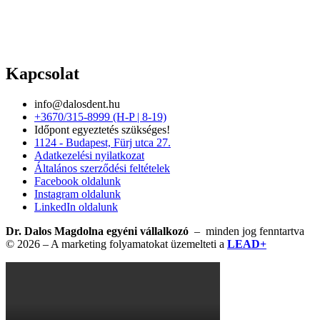
Kapcsolat
info@dalosdent.hu
+3670/315-8999 (H-P | 8-19)
Időpont egyeztetés szükséges!
1124 - Budapest, Fürj utca 27.
Adatkezelési nyilatkozat
Általános szerződési feltételek
Facebook oldalunk
Instagram oldalunk
LinkedIn oldalunk
Dr. Dalos Magdolna egyéni vállalkozó
– minden jog fenntartva
© 2026 – A marketing folyamatokat üzemelteti a
LEAD+