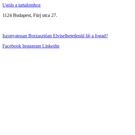
Ugrás a tartalomhoz
1124 Budapest, Fürj utca 27.
+3670/315-8999
Iszonyatosan
Borzasztóan
Elviselhetetlenül
fáj a fogad?
Facebook
Instagram
Linkedin