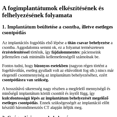
A fogimplantátumok elkészítésének és
felhelyezésének folyamata
1. Implantátum beültetése a csontba, illetve esetleges
csontpótlás
Az implantációs fogpótlás első lépése a
titán csavar behelyezése
a
csontba. Aggodalomra semmi ok, ez a folyamat természetesen
érzéstelenítéssel
történik, így
fájdalommentes
: pácienseink
jellemzően csak minimális kellemetlenségről számolnak be.
Fontos tudni, hogy
bizonyos esetekben
(nagyon régen történt a
fogeltávolítás, esetleg gyulladt volt az eltávolított fog stb.) nincs már
elegendő csontmennyiség az implantátum behelyezéséhez, ezért
csontpótlásra van szükség.
A hosszútávú sikeresség nagy részben a megfelelő mennyiségű és
minőségű implantátum körüli csonttól és ínytől függ, így
kulcsfontosságú lépés az implantátum behelyezését megelőző
esetleges csontpótlás
. Ennek szükségességét az implantáció előtt
készülő háromdimenziós CT alapján ítéljük meg.