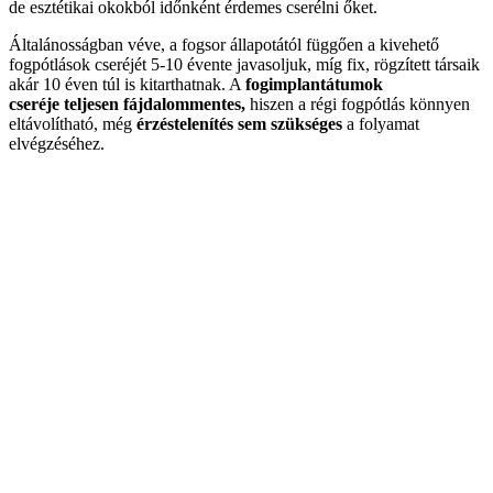
de esztétikai okokból időnként érdemes cserélni őket.
Általánosságban véve, a fogsor állapotától függően a kivehető
fogpótlások cseréjét 5-10 évente javasoljuk, míg fix, rögzített társaik
akár 10 éven túl is kitarthatnak. A
fogimplantátumok
cseréje
teljesen fájdalommentes,
hiszen a régi fogpótlás könnyen
eltávolítható, még
érzéstelenítés sem szükséges
a folyamat
elvégzéséhez.