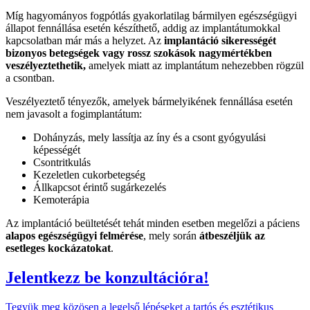
Míg hagyományos fogpótlás gyakorlatilag bármilyen egészségügyi
állapot fennállása esetén készíthető, addig az implantátumokkal
kapcsolatban már más a helyzet. Az
implantáció sikerességét
bizonyos betegségek vagy rossz szokások nagymértékben
veszélyeztethetik,
amelyek miatt az implantátum nehezebben rögzül
a csontban.
Veszélyeztető tényezők, amelyek
bármelyikének fennállása esetén
nem javasolt a fogimplantátum:
Dohányzás, mely lassítja az íny és a csont gyógyulási
képességét
Csontritkulás
Kezeletlen cukorbetegség
Állkapcsot érintő sugárkezelés
Kemoterápia
Az implantáció beültetését tehát minden esetben megelőzi a páciens
alapos egészségügyi felmérése
, mely során
átbeszéljük az
esetleges kockázatokat
.
Jelentkezz be konzultációra!
Tegyük meg közösen a legelső lépéseket a tartós és esztétikus