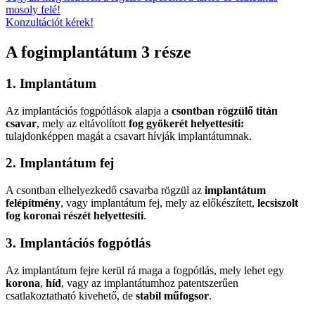
mosoly felé!
Konzultációt kérek!
A fogimplantátum 3 része
1. Implantátum
Az implantációs fogpótlások alapja a
csontban rögzülő titán
csavar
, mely az eltávolított
fog gyökerét helyettesíti:
tulajdonképpen magát a csavart hívják implantátumnak.
2. Implantátum fej
A csontban elhelyezkedő csavarba rögzül az
implantátum
felépítmény
, vagy implantátum fej, mely az előkészített,
lecsiszolt
fog koronai részét helyettesíti
.
3. Implantációs fogpótlás
Az implantátum fejre kerül rá maga a fogpótlás, mely lehet egy
korona
,
híd
, vagy az implantátumhoz patentszerűen
csatlakoztatható kivehető, de
stabil műfogsor
.