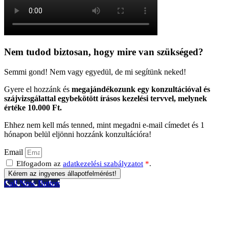
Nem tudod biztosan, hogy mire van szükséged?
Semmi gond! Nem vagy egyedül, de mi segítünk neked!
Gyere el hozzánk és
megajándékozunk egy konzultációval és
szájvizsgálattal egybekötött írásos kezelési tervvel, melynek
értéke 10.000 Ft.
Ehhez nem kell más tenned, mint megadni e-mail címedet és 1
hónapon belül eljönni hozzánk konzultációra!
Email
Elfogadom az
adatkezelési szabályzatot
*
.
Kérem az ingyenes állapotfelmérést!
Call Now Button