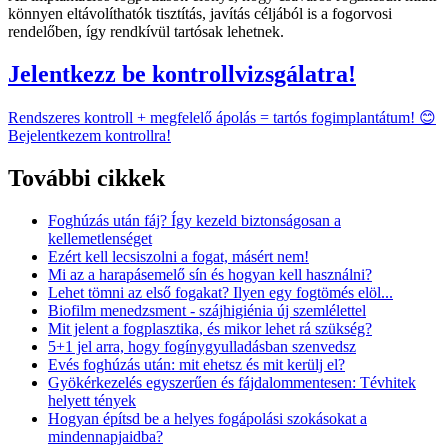
könnyen eltávolíthatók tisztítás, javítás céljából is a fogorvosi
rendelőben, így rendkívül tartósak lehetnek.
Jelentkezz be kontrollvizsgálatra!
Rendszeres kontroll + megfelelő ápolás = tartós fogimplantátum! 😊
Bejelentkezem kontrollra!
További cikkek
Foghúzás után fáj? Így kezeld biztonságosan a
kellemetlenséget
Ezért kell lecsiszolni a fogat, másért nem!
Mi az a harapásemelő sín és hogyan kell használni?
Lehet tömni az első fogakat? Ilyen egy fogtömés elöl...
Biofilm menedzsment - szájhigiénia új szemlélettel
Mit jelent a fogplasztika, és mikor lehet rá szükség?
5+1 jel arra, hogy fogínygyulladásban szenvedsz
Evés foghúzás után: mit ehetsz és mit kerülj el?
Gyökérkezelés egyszerűen és fájdalommentesen: Tévhitek
helyett tények
Hogyan építsd be a helyes fogápolási szokásokat a
mindennapjaidba?