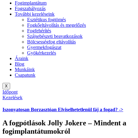
Fogimplantátum
Fogszabályozás
További kezeléseink
Esztétikus fogtömés
Fogkőeltávolítás és megelőzés
Fogfehérítés
Szájsebészeti beavatkozások
Bölcsességfog eltávolítás
Gyermekfogászat
Gyökérkezelés
Áraink
Blog
Munkáink
Csapatunk
X
Időpont
Kezelések
Iszonyatosan
Borzasztóan
Elviselhetetlenül
fáj a fogad? ->
A fogpótlások Jolly Jokere – Mindent a
fogimplantátumokról