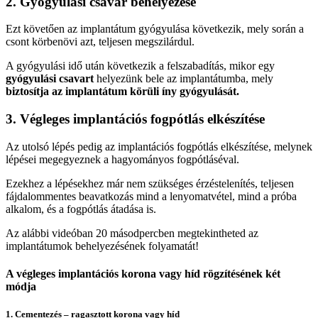
2. Gyógyulási csavar behelyezése
Ezt követően az implantátum gyógyulása következik, mely során a
csont körbenövi azt, teljesen megszilárdul.
A gyógyulási idő után következik a felszabadítás, mikor egy
gyógyulási csavart
helyezünk bele az implantátumba, mely
biztosítja az implantátum körüli íny gyógyulását.
3. Végleges implantációs fogpótlás elkészítése
Az utolsó lépés pedig az implantációs fogpótlás elkészítése, melynek
lépései megegyeznek a hagyományos fogpótláséval.
Ezekhez a lépésekhez már nem szükséges érzéstelenítés, teljesen
fájdalommentes beavatkozás mind a lenyomatvétel, mind a próba
alkalom, és a fogpótlás átadása is.
Az alábbi videóban 20 másodpercben megtekintheted az
implantátumok behelyezésének folyamatát!
A végleges implantációs korona vagy híd rögzítésének két
módja
1. Cementezés – ragasztott korona vagy híd