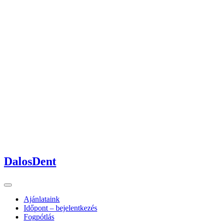
DalosDent
Ajánlataink
Időpont – bejelentkezés
Fogpótlás