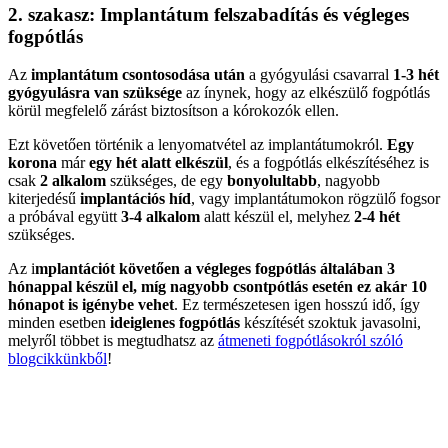
2. szakasz: Implantátum felszabadítás és végleges
fogpótlás
Az
implantátum csontosodása után
a gyógyulási csavarral
1-3 hét
gyógyulásra van szüksége
az ínynek, hogy az elkészülő fogpótlás
körül megfelelő zárást biztosítson a kórokozók ellen.
Ezt követően történik a lenyomatvétel az implantátumokról.
Egy
korona
már
egy hét alatt elkészül
, és a fogpótlás elkészítéséhez is
csak
2 alkalom
szükséges, de egy
bonyolultabb
, nagyobb
kiterjedésű
implantációs híd
, vagy implantátumokon rögzülő fogsor
a próbával együtt
3-4 alkalom
alatt készül el, melyhez
2-4 hét
szükséges.
Az i
mplantációt követően a végleges fogpótlás általában 3
hónappal készül el, míg nagyobb csontpótlás esetén ez akár 10
hónapot is igénybe vehet
. Ez természetesen igen hosszú idő, így
minden esetben
ideiglenes fogpótlás
készítését szoktuk javasolni,
melyről többet is megtudhatsz az
átmeneti fogpótlásokról szóló
blogcikkünkből
!