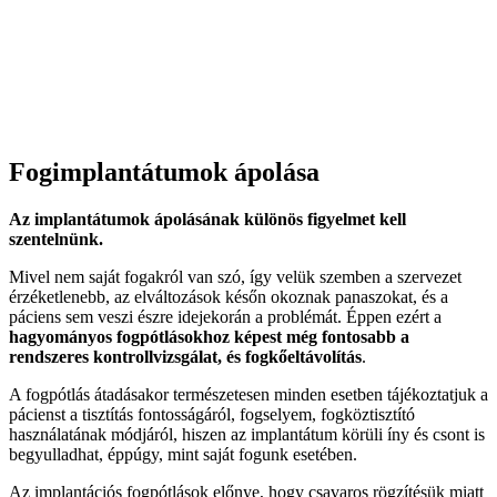
Fogimplantátumok ápolása
Az implantátumok ápolásának különös figyelmet kell
szentelnünk.
Mivel nem saját fogakról van szó, így velük szemben a szervezet
érzéketlenebb, az elváltozások későn okoznak panaszokat, és a
páciens sem veszi észre idejekorán a problémát. Éppen ezért a
hagyományos fogpótlásokhoz képest még fontosabb a
rendszeres kontrollvizsgálat, és fogkőeltávolítás
.
A fogpótlás átadásakor természetesen minden esetben tájékoztatjuk a
pácienst a tisztítás fontosságáról, fogselyem, fogköztisztító
használatának módjáról, hiszen az implantátum körüli íny és csont is
begyulladhat, éppúgy, mint saját fogunk esetében.
Az implantációs fogpótlások előnye, hogy csavaros rögzítésük miatt