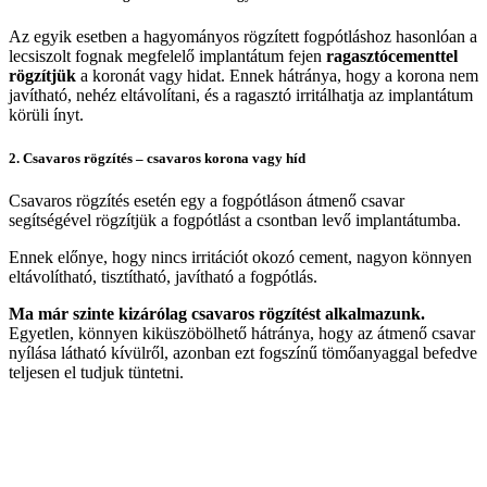
Az egyik esetben a hagyományos rögzített fogpótláshoz hasonlóan a
lecsiszolt fognak megfelelő implantátum fejen
ragasztócementtel
rögzítjük
a koronát vagy hidat. Ennek hátránya, hogy a korona nem
javítható, nehéz eltávolítani, és a ragasztó irritálhatja az implantátum
körüli ínyt.
2. Csavaros rögzítés – csavaros korona vagy híd
Csavaros rögzítés esetén egy a fogpótláson átmenő csavar
segítségével rögzítjük a fogpótlást a csontban levő implantátumba.
Ennek előnye, hogy nincs irritációt okozó cement, nagyon könnyen
eltávolítható, tisztítható, javítható a fogpótlás.
Ma már szinte kizárólag csavaros rögzítést alkalmazunk.
Egyetlen, könnyen kiküszöbölhető hátránya, hogy az átmenő csavar
nyílása látható kívülről, azonban ezt fogszínű tömőanyaggal befedve
teljesen el tudjuk tüntetni.