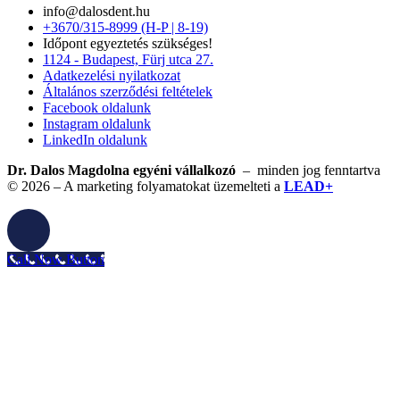
info@dalosdent.hu
+3670/315-8999 (H-P | 8-19)
Időpont egyeztetés szükséges!
1124 - Budapest, Fürj utca 27.
Adatkezelési nyilatkozat
Általános szerződési feltételek
Facebook oldalunk
Instagram oldalunk
LinkedIn oldalunk
Dr. Dalos Magdolna egyéni vállalkozó
– minden jog fenntartva
© 2026 – A marketing folyamatokat üzemelteti a
LEAD+
Call Now Button