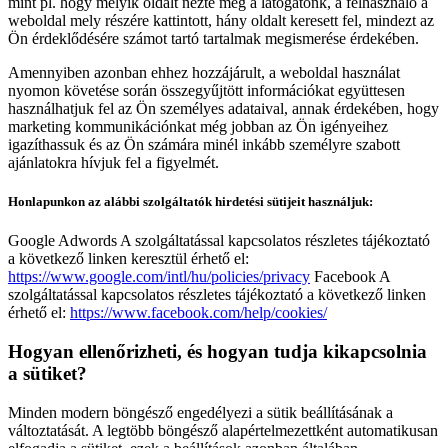
mint pl. hogy melyik oldalt nézte meg a látogatónk, a felhasználó a
weboldal mely részére kattintott, hány oldalt keresett fel, mindezt az
Ön érdeklődésére számot tartó tartalmak megismerése érdekében.
Amennyiben azonban ehhez hozzájárult, a weboldal használat
nyomon követése során összegyűjtött információkat együttesen
használhatjuk fel az Ön személyes adataival, annak érdekében, hogy
marketing kommunikációnkat még jobban az Ön igényeihez
igazíthassuk és az Ön számára minél inkább személyre szabott
ajánlatokra hívjuk fel a figyelmét.
Honlapunkon az alábbi szolgáltatók hirdetési sütijeit használjuk:
Google Adwords A szolgáltatással kapcsolatos részletes tájékoztató
a következő linken keresztül érhető el:
https://www.google.com/intl/hu/policies/privacy
Facebook A
szolgáltatással kapcsolatos részletes tájékoztató a következő linken
érhető el:
https://www.facebook.com/help/cookies/
Hogyan ellenőrizheti, és hogyan tudja kikapcsolnia
a sütiket?
Minden modern böngésző engedélyezi a sütik beállításának a
változtatását. A legtöbb böngésző alapértelmezettként automatikusan