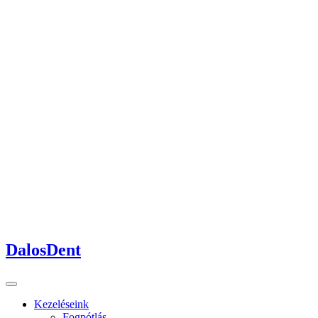
DalosDent
Kezeléseink
Fogpótlás