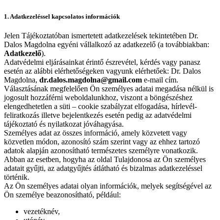
1. Adatkezeléssel kapcsolatos információk
Jelen Tájékoztatóban ismertetett adatkezelések tekintetében Dr.
Dalos Magdolna egyéni vállalkozó az adatkezelő (a továbbiakban:
Adatkezelő
).
Adatvédelmi eljárásainkat érintő észrevétel, kérdés vagy panasz
esetén az alábbi elérhetőségeken vagyunk elérhetőek: Dr. Dalos
Magdolna,
dr.dalos.magdolna@gmail.com
e-mail cím.
Választásának megfelelően Ön személyes adatai megadása nélkül is
jogosult hozzáférni weboldalunkhoz, viszont a böngészéshez
elengedhetetlen a süti – cookie szabályzat elfogadása, hírlevél-
feliratkozás illetve bejelentkezés esetén pedig az adatvédelmi
tájékoztató és nyilatkozat jóváhagyása.
Személyes adat az összes információ, amely közvetett vagy
közvetlen módon, azonosító szám szerint vagy az ehhez tartozó
adatok alapján azonosítható természetes személyre vonatkozik.
Abban az esetben, hogyha az oldal Tulajdonosa az Ön személyes
adatait gyűjti, az adatgyűjtés átlátható és bizalmas adatkezeléssel
történik.
Az Ön személyes adatai olyan információk, melyek segítségével az
Ön személye beazonosítható, például:
vezetéknév,