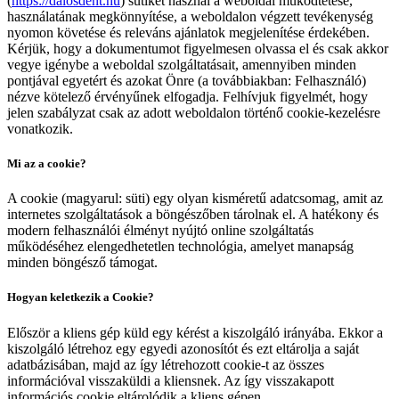
(
https://dalosdent.hu
) sütiket használ a weboldal működtetése,
használatának megkönnyítése, a weboldalon végzett tevékenység
nyomon követése és releváns ajánlatok megjelenítése érdekében.
Kérjük, hogy a dokumentumot figyelmesen olvassa el és csak akkor
vegye igénybe a weboldal szolgáltatásait, amennyiben minden
pontjával egyetért és azokat Önre (a továbbiakban: Felhasználó)
nézve kötelező érvényűnek elfogadja. Felhívjuk figyelmét, hogy
jelen szabályzat csak az adott weboldalon történő cookie-kezelésre
vonatkozik.
Mi az a cookie?
A cookie (magyarul: süti) egy olyan kisméretű adatcsomag, amit az
internetes szolgáltatások a böngészőben tárolnak el. A hatékony és
modern felhasználói élményt nyújtó online szolgáltatás
működéséhez elengedhetetlen technológia, amelyet manapság
minden böngésző támogat.
Hogyan keletkezik a Cookie?
Először a kliens gép küld egy kérést a kiszolgáló irányába. Ekkor a
kiszolgáló létrehoz egy egyedi azonosítót és ezt eltárolja a saját
adatbázisában, majd az így létrehozott cookie-t az összes
információval visszaküldi a kliensnek. Az így visszakapott
információs cookie eltárolódik a kliens gépen.