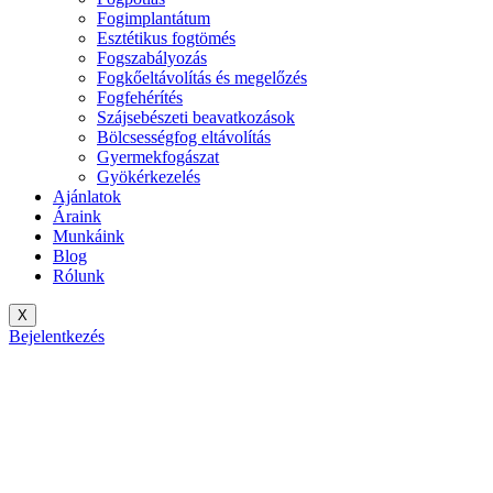
Fogimplantátum
Esztétikus fogtömés
Fogszabályozás
Fogkőeltávolítás és megelőzés
Fogfehérítés
Szájsebészeti beavatkozások
Bölcsességfog eltávolítás
Gyermekfogászat
Gyökérkezelés
Ajánlatok
Áraink
Munkáink
Blog
Rólunk
X
Bejelentkezés