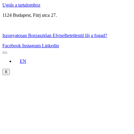
Ugrás a tartalomhoz
1124 Budapest, Fürj utca 27.
+3670/315-8999
Iszonyatosan
Borzasztóan
Elviselhetetlenül
fáj a fogad?
Facebook
Instagram
Linkedin
EN
X