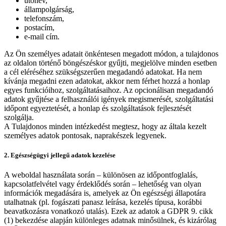
utónév,
állampolgárság,
telefonszám,
postacím,
e-mail cím.
Az Ön személyes adatait önkéntesen megadott módon, a tulajdonos
az oldalon történő böngészéskor gyűjti, megjelölve minden esetben
a cél eléréséhez szükségszerűen megadandó adatokat. Ha nem
kívánja megadni ezen adatokat, akkor nem férhet hozzá a honlap
egyes funkcióihoz, szolgáltatásaihoz. Az opcionálisan megadandó
adatok gyűjtése a felhasználói igények megismerését, szolgáltatási
időpont egyeztetését, a honlap és szolgáltatások fejlesztését
szolgálja.
A Tulajdonos minden intézkedést megtesz, hogy az általa kezelt
személyes adatok pontosak, naprakészek legyenek.
2. Egészségügyi jellegű adatok kezelése
A weboldal használata során – különösen az időpontfoglalás,
kapcsolatfelvétel vagy érdeklődés során – lehetőség van olyan
információk megadására is, amelyek az Ön egészségi állapotára
utalhatnak (pl. fogászati panasz leírása, kezelés típusa, korábbi
beavatkozásra vonatkozó utalás). Ezek az adatok a GDPR 9. cikk
(1) bekezdése alapján különleges adatnak minősülnek, és kizárólag