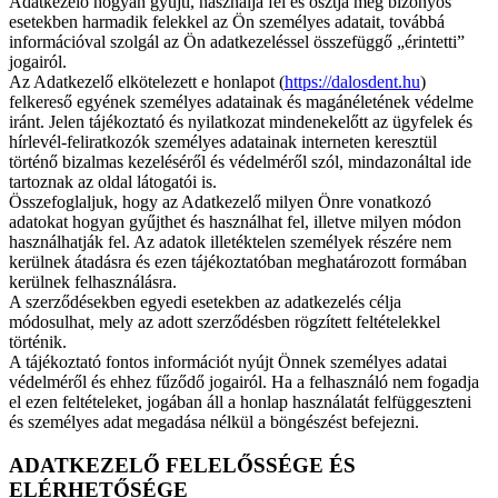
Adatkezelő hogyan gyűjti, használja fel és osztja meg bizonyos
esetekben harmadik felekkel az Ön személyes adatait, továbbá
információval szolgál az Ön adatkezeléssel összefüggő „érintetti”
jogairól.
Az Adatkezelő elkötelezett e honlapot (
https://dalosdent.hu
)
felkereső egyének személyes adatainak és magánéletének védelme
iránt. Jelen tájékoztató és nyilatkozat mindenekelőtt az ügyfelek és
hírlevél-feliratkozók személyes adatainak interneten keresztül
történő bizalmas kezeléséről és védelméről szól, mindazonáltal ide
tartoznak az oldal látogatói is.
Összefoglaljuk, hogy az Adatkezelő milyen Önre vonatkozó
adatokat hogyan gyűjthet és használhat fel, illetve milyen módon
használhatják fel. Az adatok illetéktelen személyek részére nem
kerülnek átadásra és ezen tájékoztatóban meghatározott formában
kerülnek felhasználásra.
A szerződésekben egyedi esetekben az adatkezelés célja
módosulhat, mely az adott szerződésben rögzített feltételekkel
történik.
A tájékoztató fontos információt nyújt Önnek személyes adatai
védelméről és ehhez fűződő jogairól. Ha a felhasználó nem fogadja
el ezen feltételeket, jogában áll a honlap használatát felfüggeszteni
és személyes adat megadása nélkül a böngészést befejezni.
ADATKEZELŐ FELELŐSSÉGE ÉS
ELÉRHETŐSÉGE