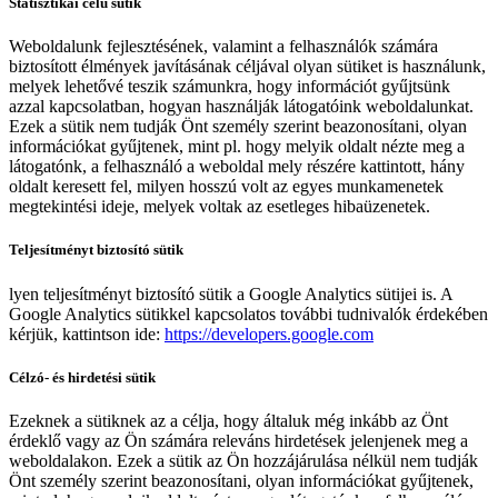
Statisztikai célú sütik
Weboldalunk fejlesztésének, valamint a felhasználók számára
biztosított élmények javításának céljával olyan sütiket is használunk,
melyek lehetővé teszik számunkra, hogy információt gyűjtsünk
azzal kapcsolatban, hogyan használják látogatóink weboldalunkat.
Ezek a sütik nem tudják Önt személy szerint beazonosítani, olyan
információkat gyűjtenek, mint pl. hogy melyik oldalt nézte meg a
látogatónk, a felhasználó a weboldal mely részére kattintott, hány
oldalt keresett fel, milyen hosszú volt az egyes munkamenetek
megtekintési ideje, melyek voltak az esetleges hibaüzenetek.
Teljesítményt biztosító sütik
lyen teljesítményt biztosító sütik a Google Analytics sütijei is. A
Google Analytics sütikkel kapcsolatos további tudnivalók érdekében
kérjük, kattintson ide:
https://developers.google.com
Célzó- és hirdetési sütik
Ezeknek a sütiknek az a célja, hogy általuk még inkább az Önt
érdeklő vagy az Ön számára releváns hirdetések jelenjenek meg a
weboldalakon. Ezek a sütik az Ön hozzájárulása nélkül nem tudják
Önt személy szerint beazonosítani, olyan információkat gyűjtenek,