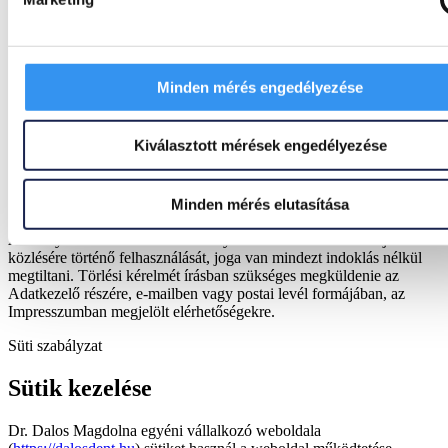
MailChimp (The Rocket Science Group, LLC; 675 Ponce de
Leon Ave NE, Suite 5000 Atlanta, Georiga 30308, Amerikai
Egyesült Államok) hírlevél küldő rendszer –
GDPR
nyilatkozata
.
Minden mérés engedélyezése
MailerLite, Inc. – Delaware corporation, 548 Market St, PMB
98174, San Francisco, CA 94104-5401, USA
Golden Brothers Zrt. Székhely: 6060 Tiszakécske, Puskin
utca 5. , Elérhetőség: +36 30 226 65 66,
Kiválasztott mérések engedélyezése
hello@goldenbrothers.hu
10. Adattulajdonosi jogok és jogérvényesítés
Minden mérés elutasítása
Amennyiben nem szeretné személyes adatai kereskedelmi ajánlatok
közlésére történő felhasználását, joga van mindezt indoklás nélkül
megtiltani. Törlési kérelmét írásban szükséges megküldenie az
Adatkezelő részére, e-mailben vagy postai levél formájában, az
Impresszumban megjelölt elérhetőségekre.
Süti szabályzat
Sütik kezelése
Dr. Dalos Magdolna egyéni vállalkozó weboldala