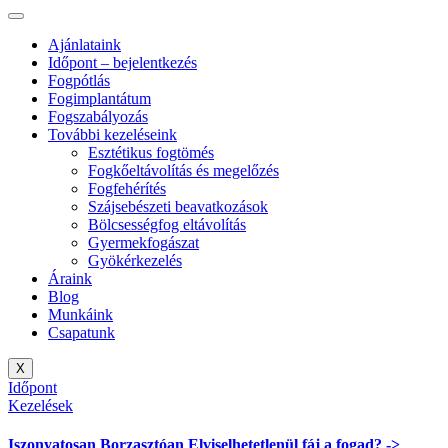
Ajánlataink
Időpont – bejelentkezés
Fogpótlás
Fogimplantátum
Fogszabályozás
További kezeléseink
Esztétikus fogtömés
Fogkőeltávolítás és megelőzés
Fogfehérítés
Szájsebészeti beavatkozások
Bölcsességfog eltávolítás
Gyermekfogászat
Gyökérkezelés
Áraink
Blog
Munkáink
Csapatunk
X
Időpont
Kezelések
Iszonyatosan
Borzasztóan
Elviselhetetlenül
fáj a fogad? ->