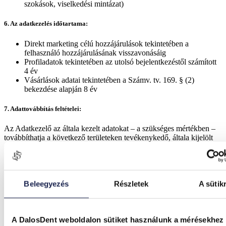
szokások, viselkedési mintázat)
6. Az adatkezelés időtartama:
Direkt marketing célú hozzájárulások tekintetében a
felhasználó hozzájárulásának visszavonásáig
Profiladatok tekintetében az utolsó bejelentkezéstől számított
4 év
Vásárlások adatai tekintetében a Számv. tv. 169. § (2)
bekezdése alapján 8 év
7. Adattovábbítás feltételei:
Az Adatkezelő az általa kezelt adatokat – a szükséges mértékben –
továbbíthatja a következő területeken tevékenykedő, általa kijelölt
személyek, valamint társaságok részére:
Adatfeldolgozás
Jogi képviselet
Jogviták kezelésére jogszabály alapján jogosult szervek
Beleegyezés
Részletek
A sütik
Könyvelés
Követeléskezelés
Marketing
Számlázás
A DalosDent weboldalon sütiket használunk a mérésekhez