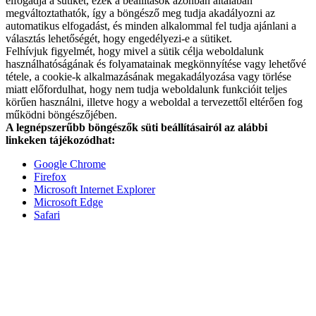
elfogadja a sütiket, ezek a beállítások azonban általában
megváltoztathatók, így a böngésző meg tudja akadályozni az
automatikus elfogadást, és minden alkalommal fel tudja ajánlani a
választás lehetőségét, hogy engedélyezi-e a sütiket.
Felhívjuk figyelmét, hogy mivel a sütik célja weboldalunk
használhatóságának és folyamatainak megkönnyítése vagy lehetővé
tétele, a cookie-k alkalmazásának megakadályozása vagy törlése
miatt előfordulhat, hogy nem tudja weboldalunk funkcióit teljes
körűen használni, illetve hogy a weboldal a tervezettől eltérően fog
működni böngészőjében.
A legnépszerűbb böngészők süti beállításairól az alábbi
linkeken tájékozódhat:
Google Chrome
Firefox
Microsoft Internet Explorer
Microsoft Edge
Safari