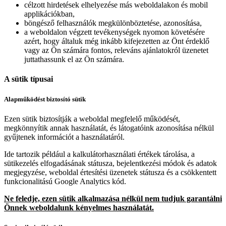
célzott hirdetések elhelyezése más weboldalakon és mobil
applikációkban,
böngésző felhasználók megkülönböztetése, azonosítása,
a weboldalon végzett tevékenységek nyomon követésére
azért, hogy általuk még inkább kifejezetten az Önt érdeklő
vagy az Ön számára fontos, releváns ajánlatokról üzenetet
juttathassunk el az Ön számára.
A sütik típusai
Alapműködést biztosító sütik
Ezen sütik biztosítják a weboldal megfelelő működését,
megkönnyítik annak használatát, és látogatóink azonosítása nélkül
gyűjtenek információt a használatáról.
Ide tartozik például a kalkulátorhasználati értékek tárolása, a
sütikezelés elfogadásának státusza, bejelentkezési módok és adatok
megjegyzése, weboldal értesítési üzenetek státusza és a csökkentett
funkcionalitású Google Analytics kód.
Ne feledje, ezen sütik alkalmazása nélkül nem tudjuk garantálni
Önnek weboldalunk kényelmes használatát.