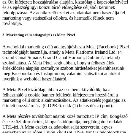
az Ön kifejezett hozzájárulása alapján, kizárólag a kapcsolatfelvétel
és az egészségügyi konzultáció elősegítése céljából kerülnek
feldolgozásra. Az adatkezelő ezeket az adatokat nem használja fel
marketing vagy statisztikai célokra, és harmadik félnek nem
továbbítja.
3. Marketing célú adatgyűjtés és Meta Pixel
A weboldal marketing célú adatgyűjtéshez a Meta (Facebook) Pixel
technológiáját használja, amely a Meta Platforms Ireland Ltd. (4
Grand Canal Square, Grand Canal Harbour, Dublin 2, Ireland)
szolgáltatása. A Meta Pixel segít abban, hogy a felhasználók
érdeklődése alapján személyre szabott hirdetéseket jeleníthessünk
meg Facebookon és Instagramon, valamint statisztikai adatokat
nyerjünk a weboldal használatáról.
A Meta Pixel kizárólag abban az esetben aktiválódik, ha a
felhasználó a cookie banner felületén kifejezetten hozzájárul a
marketing célú sütik alkalmazásához. Az adatkezelés jogalapja: az
érintett hozzájárulása (GDPR 6. cikk (1) bekezdés a) pont).
A Meta részére továbbított adatok közé tartozhat: IP-cím, böngésző-
és eszközinformációk, látogatás időpontja, meglátogatott oldalak
URL-jei. A Meta ezeket az adatokat saját szerverein, egyes
esetekben az Európai Unión kívül (pl. USA-ban) is feldolgozhatja.