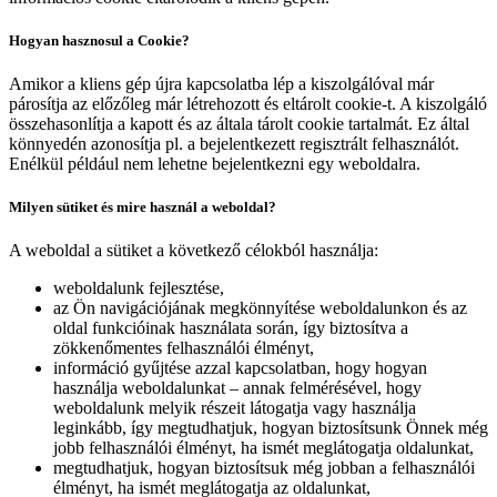
Hogyan hasznosul a Cookie?
Amikor a kliens gép újra kapcsolatba lép a kiszolgálóval már
párosítja az előzőleg már létrehozott és eltárolt cookie-t. A kiszolgáló
összehasonlítja a kapott és az általa tárolt cookie tartalmát. Ez által
könnyedén azonosítja pl. a bejelentkezett regisztrált felhasználót.
Enélkül például nem lehetne bejelentkezni egy weboldalra.
Milyen sütiket és mire használ a weboldal?
A weboldal a sütiket a következő célokból használja:
weboldalunk fejlesztése,
az Ön navigációjának megkönnyítése weboldalunkon és az
oldal funkcióinak használata során, így biztosítva a
zökkenőmentes felhasználói élményt,
információ gyűjtése azzal kapcsolatban, hogy hogyan
használja weboldalunkat – annak felmérésével, hogy
weboldalunk melyik részeit látogatja vagy használja
leginkább, így megtudhatjuk, hogyan biztosítsunk Önnek még
jobb felhasználói élményt, ha ismét meglátogatja oldalunkat,
megtudhatjuk, hogyan biztosítsuk még jobban a felhasználói
élményt, ha ismét meglátogatja az oldalunkat,